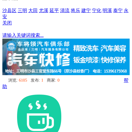
沙县区
三明
大田
尤溪
延平
清流
将乐
建宁
宁化
明溪
泰宁
永
安
关闭
延平
请输入关键词搜索...
浏览:
6105
发布:
1
商家:
0
帮
助