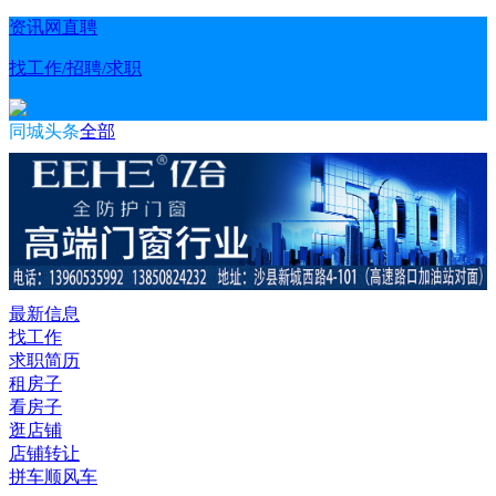
资讯网直聘
找工作/招聘/求职
同城头条
全部
最新信息
找工作
求职简历
租房子
看房子
逛店铺
店铺转让
拼车顺风车