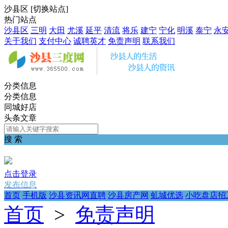
沙县区
[
切换站点
]
热门站点
沙县区
三明
大田
尤溪
延平
清流
将乐
建宁
宁化
明溪
泰宁
永
关于我们
支付中心
诚聘英才
免责声明
联系我们
分类信息
分类信息
同城好店
头条文章
搜 索
点击登录
发布信息
首页
手机版
沙县资讯网直聘
沙县房产网
虬城优选
小吃盘店招
首页
>
免责声明