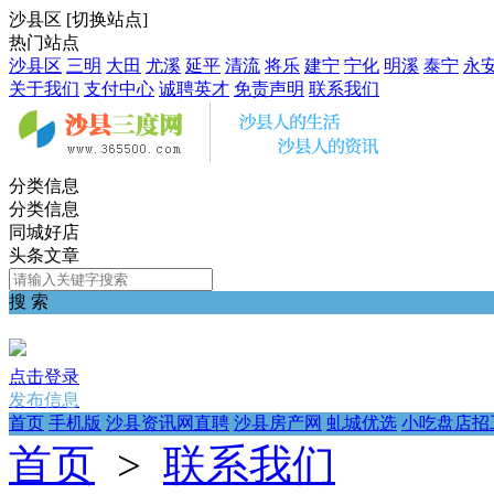
沙县区
[
切换站点
]
热门站点
沙县区
三明
大田
尤溪
延平
清流
将乐
建宁
宁化
明溪
泰宁
永
关于我们
支付中心
诚聘英才
免责声明
联系我们
分类信息
分类信息
同城好店
头条文章
搜 索
点击登录
发布信息
首页
手机版
沙县资讯网直聘
沙县房产网
虬城优选
小吃盘店招
首页
>
联系我们