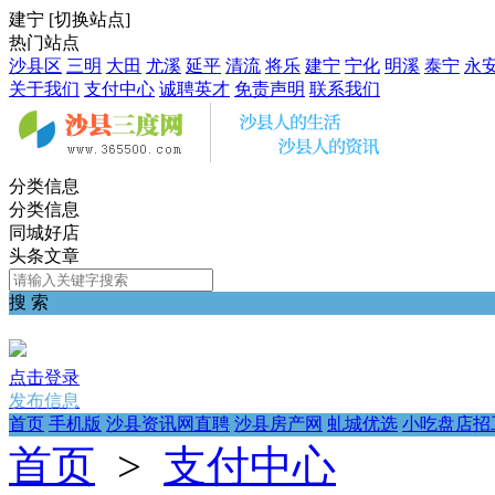
建宁
[
切换站点
]
热门站点
沙县区
三明
大田
尤溪
延平
清流
将乐
建宁
宁化
明溪
泰宁
永
关于我们
支付中心
诚聘英才
免责声明
联系我们
分类信息
分类信息
同城好店
头条文章
搜 索
点击登录
发布信息
首页
手机版
沙县资讯网直聘
沙县房产网
虬城优选
小吃盘店招
首页
>
支付中心