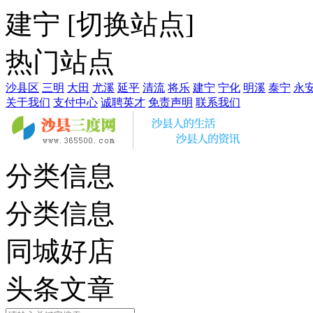
建宁
[
切换站点
]
热门站点
沙县区
三明
大田
尤溪
延平
清流
将乐
建宁
宁化
明溪
泰宁
永
关于我们
支付中心
诚聘英才
免责声明
联系我们
分类信息
分类信息
同城好店
头条文章