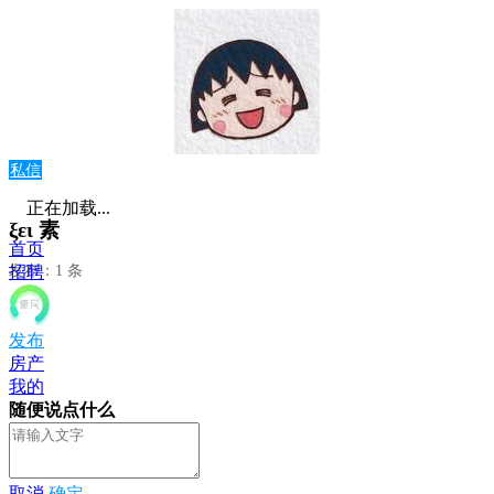
私信
正在加载...
ξει 素
首页
发布：1 条
招聘
发布
房产
我的
随便说点什么
取消
确定