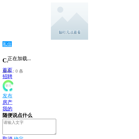
私信
正在加载...
C.
首页
发布：0 条
招聘
发布
房产
我的
随便说点什么
取消
确定