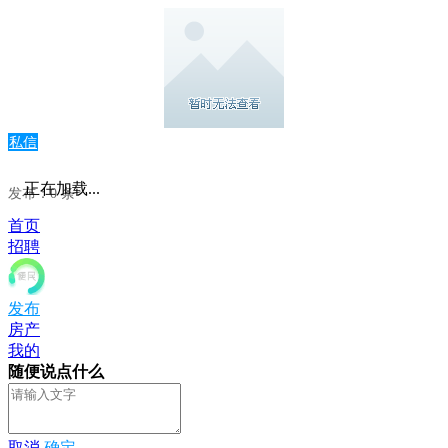
私信
正在加载...
发布：0 条
首页
招聘
发布
房产
我的
随便说点什么
取消
确定