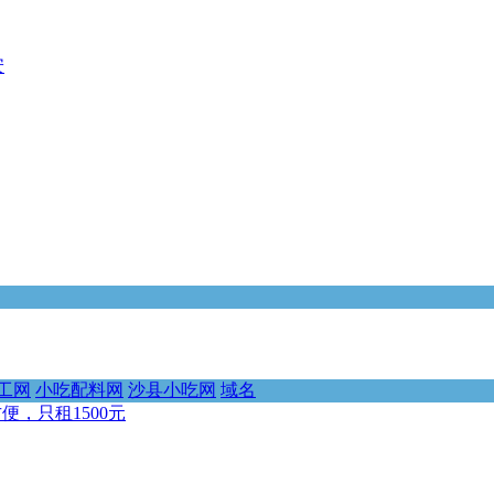
安
工网
小吃配料网
沙县小吃网
域名
，只租1500元