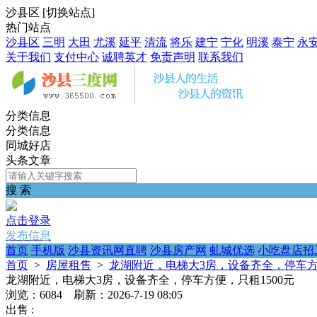
沙县区
[
切换站点
]
热门站点
沙县区
三明
大田
尤溪
延平
清流
将乐
建宁
宁化
明溪
泰宁
永
关于我们
支付中心
诚聘英才
免责声明
联系我们
分类信息
分类信息
同城好店
头条文章
搜 索
点击登录
发布信息
首页
手机版
沙县资讯网直聘
沙县房产网
虬城优选
小吃盘店招
首页
>
房屋租售
>
龙湖附近，电梯大3房，设备齐全，停车方便
龙湖附近，电梯大3房，设备齐全，停车方便，只租1500元
浏览：6084 刷新：2026-7-19 08:05
出售 :