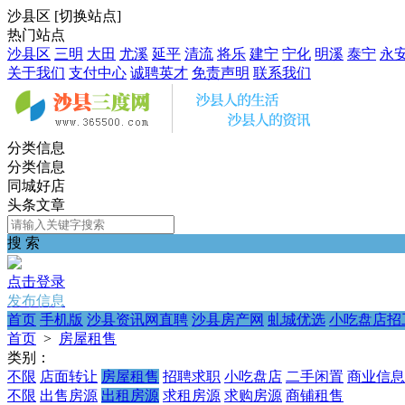
沙县区
[
切换站点
]
热门站点
沙县区
三明
大田
尤溪
延平
清流
将乐
建宁
宁化
明溪
泰宁
永
关于我们
支付中心
诚聘英才
免责声明
联系我们
分类信息
分类信息
同城好店
头条文章
搜 索
点击登录
发布信息
首页
手机版
沙县资讯网直聘
沙县房产网
虬城优选
小吃盘店招
首页
>
房屋租售
类别：
不限
店面转让
房屋租售
招聘求职
小吃盘店
二手闲置
商业信息
不限
出售房源
出租房源
求租房源
求购房源
商铺租售