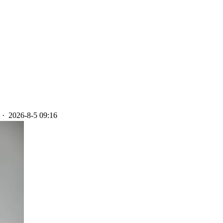
· 2026-8-5 09:16