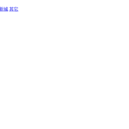
新城
其它