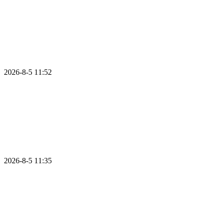
 2026-8-5 11:52
 2026-8-5 11:35