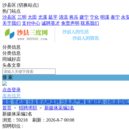
沙县区
[
切换站点
]
热门站点
沙县区
三明
大田
尤溪
延平
清流
将乐
建宁
宁化
明溪
泰宁
永
关于我们
支付中心
诚聘英才
免责声明
联系我们
分类信息
分类信息
同城好店
头条文章
搜 索
点击登录
发布信息
首页
手机版
沙县资讯网直聘
沙县房产网
虬城优选
小吃盘店招
首页
>
招聘求职
>
新媒体采编2名
新媒体采编2名
浏览：59218 刷新：2026-8-7 00:08
招聘职位 :