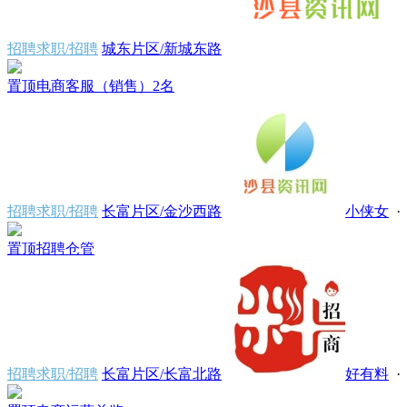
招聘求职/招聘
城东片区/新城东路
置顶
电商客服（销售）2名
招聘求职/招聘
长富片区/金沙西路
小侠女
· 
置顶
招聘仓管
招聘求职/招聘
长富片区/长富北路
好有料
· 