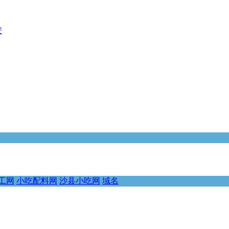
安
工网
小吃配料网
沙县小吃网
域名