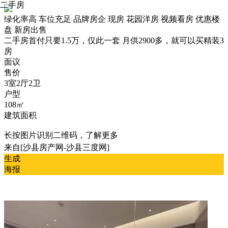
二手房
绿化率高
车位充足
品牌房企
现房
花园洋房
视频看房
优惠楼
盘
新房出售
二手房
首付只要1.5万，仅此一套 月供2900多，就可以买精装3
房
面议
售价
3室2厅2卫
户型
108㎡
建筑面积
长按图片识别二维码，了解更多
来自[沙县房产网-沙县三度网]
生成
海报