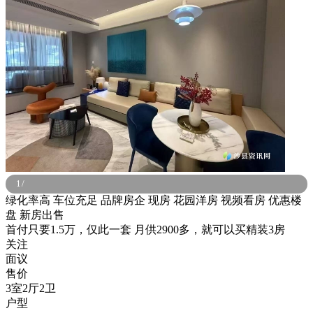
1
/
绿化率高
车位充足
品牌房企
现房
花园洋房
视频看房
优惠楼
盘
新房出售
首付只要1.5万，仅此一套 月供2900多，就可以买精装3房
关注
面议
售价
3室2厅2卫
户型