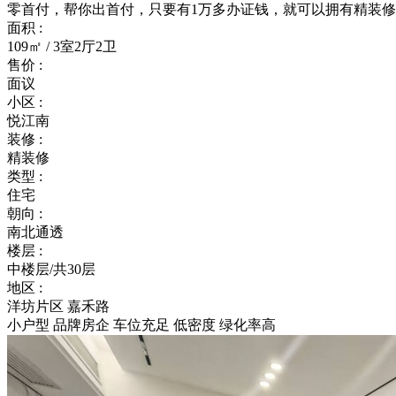
零首付，帮你出首付，只要有1万多办证钱，就可以拥有精装
面积 :
109㎡ / 3室2厅2卫
售价 :
面议
小区 :
悦江南
装修 :
精装修
类型 :
住宅
朝向 :
南北通透
楼层 :
中楼层/共30层
地区 :
洋坊片区 嘉禾路
小户型
品牌房企
车位充足
低密度
绿化率高