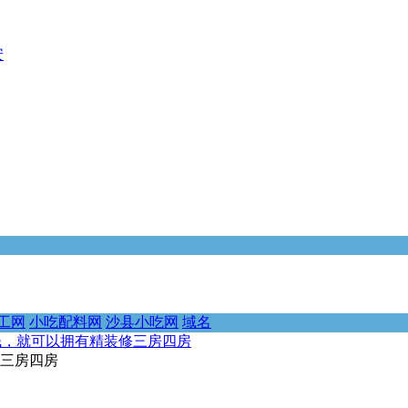
安
工网
小吃配料网
沙县小吃网
域名
钱，就可以拥有精装修三房四房
修三房四房