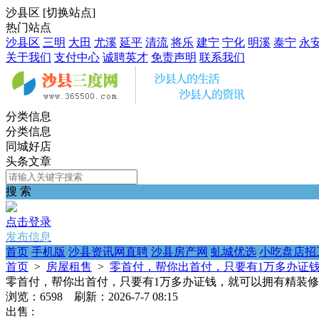
沙县区
[
切换站点
]
热门站点
沙县区
三明
大田
尤溪
延平
清流
将乐
建宁
宁化
明溪
泰宁
永
关于我们
支付中心
诚聘英才
免责声明
联系我们
分类信息
分类信息
同城好店
头条文章
搜 索
点击登录
发布信息
首页
手机版
沙县资讯网直聘
沙县房产网
虬城优选
小吃盘店招
首页
>
房屋租售
>
零首付，帮你出首付，只要有1万多办证
零首付，帮你出首付，只要有1万多办证钱，就可以拥有精装
浏览：6598 刷新：2026-7-7 08:15
出售 :