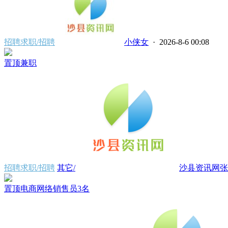
招聘求职/招聘
小侠女
· 2026-8-6 00:08
置顶
兼职
招聘求职/招聘
其它/
沙县资讯网张
置顶
电商网络销售员3名