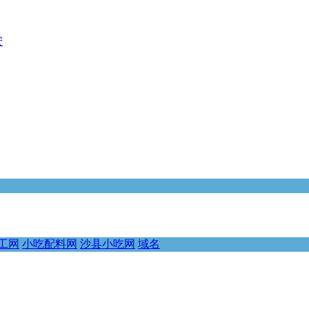
安
工网
小吃配料网
沙县小吃网
域名