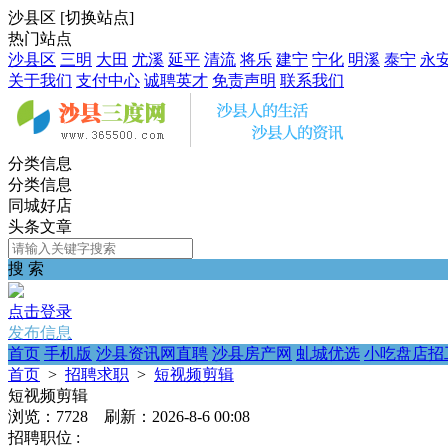
沙县区
[
切换站点
]
热门站点
沙县区
三明
大田
尤溪
延平
清流
将乐
建宁
宁化
明溪
泰宁
永
关于我们
支付中心
诚聘英才
免责声明
联系我们
分类信息
分类信息
同城好店
头条文章
搜 索
点击登录
发布信息
首页
手机版
沙县资讯网直聘
沙县房产网
虬城优选
小吃盘店招
首页
>
招聘求职
>
短视频剪辑
短视频剪辑
浏览：7728 刷新：2026-8-6 00:08
招聘职位 :