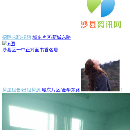
招聘求职/招聘
城东片区/新城东路
6图
沙县区一中正对面书香名居
房屋租售/出租房源
城东片区/金学东路
！
· 