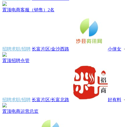
置顶
电商客服（销售）2名
招聘求职/招聘
长富片区/金沙西路
小侠女
· 
置顶
招聘仓管
招聘求职/招聘
长富片区/长富北路
好有料
· 
置顶
电商运营总监