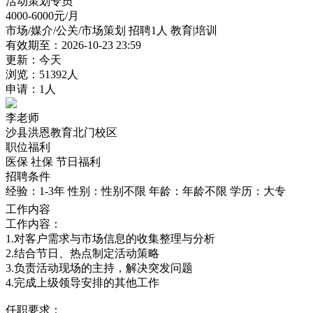
活动策划专员
4000-6000
元/月
市场/媒介/公关/市场策划
招聘1人
教育|培训
有效期至：2026-10-23 23:59
更新：今天
浏览：51392人
申请：1人
李老师
沙县洪恩教育北门校区
职位福利
医保
社保
节日福利
招聘条件
经验：1-3年
性别：性别不限
年龄：年龄不限
学历：大专
工作内容
工作内容：
1.对客户需求与市场信息的收集整理与分析
2.结合节日、热点制定活动策略
3.负责活动现场的主持，解决突发问题
4.完成上级领导安排的其他工作
任职要求：