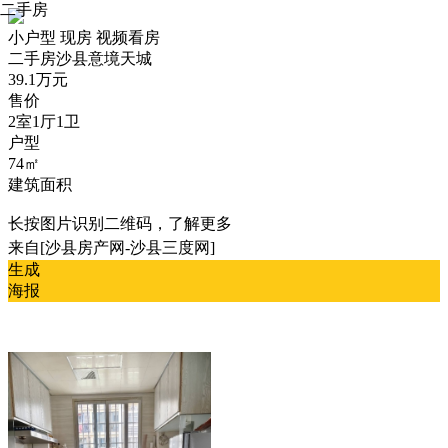
二手房
小户型
现房
视频看房
二手房
沙县意境天城
39.1万元
售价
2室1厅1卫
户型
74㎡
建筑面积
长按图片识别二维码，了解更多
来自[沙县房产网-沙县三度网]
生成
海报