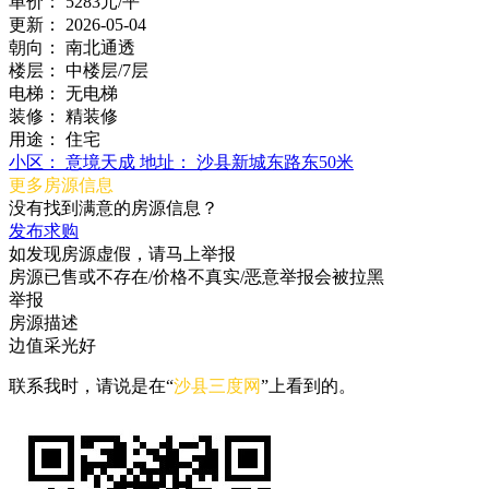
单价：
5283元/平
更新：
2026-05-04
朝向：
南北通透
楼层：
中楼层/7层
电梯：
无电梯
装修：
精装修
用途：
住宅
小区：
意境天成
地址：
沙县新城东路东50米
更多房源信息
没有找到满意的房源信息？
发布求购
如发现房源虚假，请马上举报
房源已售或不存在/价格不真实/恶意举报会被拉黑
举报
房源描述
边值采光好
联系我时，请说是在“
沙县三度网
”上看到的。