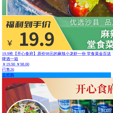
19.9抢【开心食府】原价98元的麻辣小龙虾一份 堂食菜金百送
啤酒一箱
￥19.90
￥98.00
已售26
去抢购