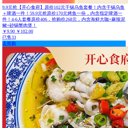
9.9元抢【开心食府】原价102元干锅乌鱼套餐！内含干锅乌鱼
＋啤酒一件！59.9元抢原价170元烤鱼一份，内含指定啤酒一
件！4-6人套餐原价406，抢购价268元，内含海鲜大咖+麻辣泥
鳅+砂锅蟹肉煲！
￥9.90
￥102.00
已售33
去抢购