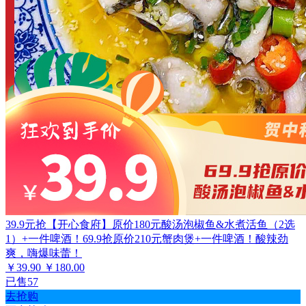
39.9元抢【开心食府】原价180元酸汤泡椒鱼&水煮活鱼（2选
1）+一件啤酒！69.9抢原价210元蟹肉煲+一件啤酒！酸辣劲
爽，嗨爆味蕾！
￥39.90
￥180.00
已售57
去抢购