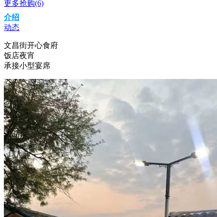
更多抢购(6)
介绍
动态
文昌街开心食府
饭店夜宵
承接小型宴席