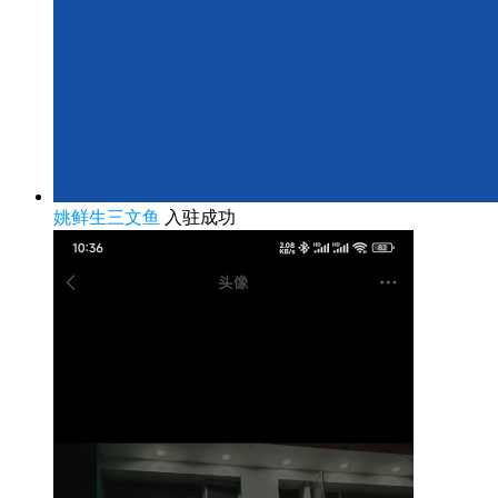
姚鲜生三文鱼
入驻成功