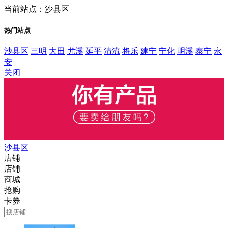
当前站点：沙县区
热门站点
沙县区
三明
大田
尤溪
延平
清流
将乐
建宁
宁化
明溪
泰宁
永
安
关闭
沙县区
店铺
店铺
商城
抢购
卡券