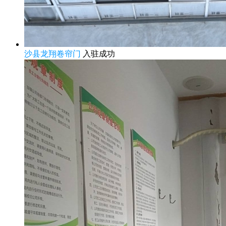
沙县龙翔卷帘门
入驻成功