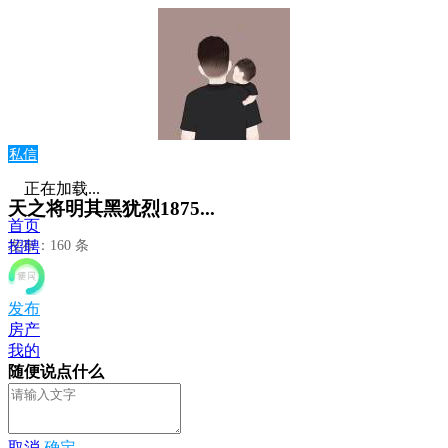
私信
正在加载...
天之将明其黑犹烈1875...
首页
发布：160 条
招聘
发布
房产
我的
随便说点什么
取消
确定