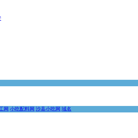
安
工网
小吃配料网
沙县小吃网
域名