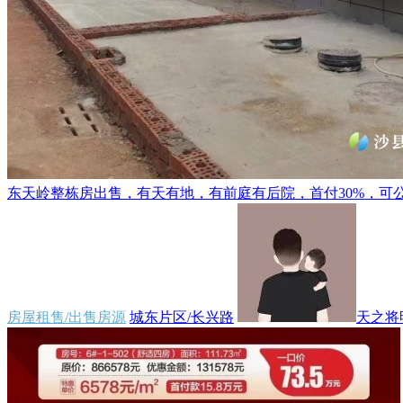
东天岭整栋房出售，有天有地，有前庭有后院，首付30%，可公积金
房屋租售/出售房源
城东片区/长兴路
天之将明