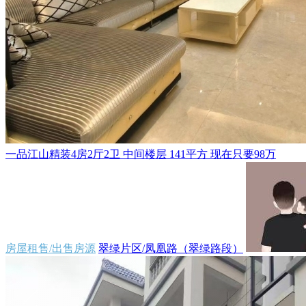
一品江山精装4房2厅2卫 中间楼层 141平方 现在只要98万
房屋租售/出售房源
翠绿片区/凤凰路（翠绿路段）