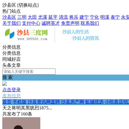
沙县区
[
切换站点
]
热门站点
沙县区
三明
大田
尤溪
延平
清流
将乐
建宁
宁化
明溪
泰宁
永
关于我们
支付中心
诚聘英才
免责声明
联系我们
分类信息
分类信息
同城好店
头条文章
搜 索
点击登录
发布信息
首页
手机版
沙县资讯网直聘
沙县房产网
虬城优选
小吃盘店招
天之将明其黑犹烈1875...
共发布了
160
条