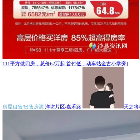
111平方做四房，总价62万起 首付低，动车站金古小学旁]
房屋租售/出售房源
洋坊片区/嘉禾路
天之将明