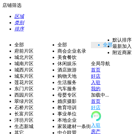
店铺筛选
区域
类别
排序
默认排序
全部
全部
全部
最新加入
府前片区
商会企业名录
附近商家
城北片区
美食餐饮
城南片区
休闲娱乐
全局导航
城西片区
酒店旅游
首页
城东片区
购物天地
好店
莲花片区
生活服务
入驻
东门片区
汽车服务
我的
西园片区
母婴专区
加载中...
翠绿片区
婚庆摄影
首页
石桥片区
教育培训
好店
长富片区
事业单位
洋坊片区
本地企业
入驻
生态新城
家装建材一条街
房产
其它
中介联盟