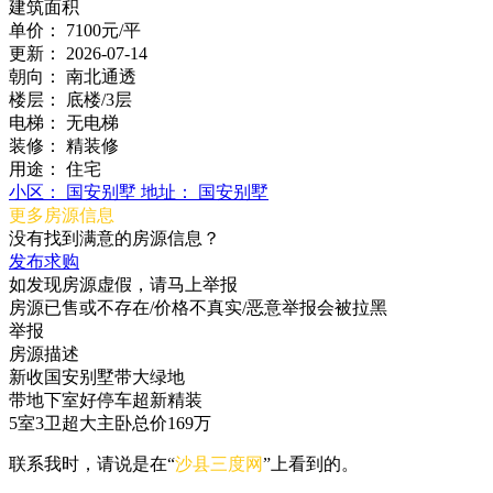
建筑面积
单价：
7100元/平
更新：
2026-07-14
朝向：
南北通透
楼层：
底楼/3层
电梯：
无电梯
装修：
精装修
用途：
住宅
小区：
国安别墅
地址：
国安别墅
更多房源信息
没有找到满意的房源信息？
发布求购
如发现房源虚假，请马上举报
房源已售或不存在/价格不真实/恶意举报会被拉黑
举报
房源描述
新收国安别墅带大绿地
带地下室好停车超新精装
5室3卫超大主卧总价169万
联系我时，请说是在“
沙县三度网
”上看到的。