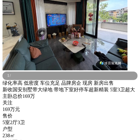
1
/
绿化率高
低密度
车位充足
品牌房企
现房
新房出售
新收国安别墅带大绿地 带地下室好停车超新精装 5室3卫超大
主卧总价169万
关注
169万元
售价
5室2厅3卫
户型
238㎡