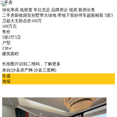
二手房
绿化率高
低密度
车位充足
品牌房企
现房
新房出售
二手房
新收国安别墅带大绿地 带地下室好停车超新精装 5室3
卫超大主卧总价169万
169万元
售价
5室2厅3卫
户型
238㎡
建筑面积
长按图片识别二维码，了解更多
来自[沙县房产网-沙县三度网]
生成
海报