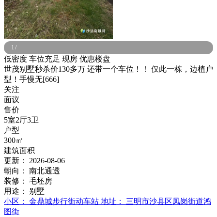
1
/
低密度
车位充足
现房
优惠楼盘
世茂别墅秒杀价130多万 还带一个车位！！ 仅此一栋，边植户
型！手慢无[666]
关注
面议
售价
5室2厅3卫
户型
300㎡
建筑面积
更新：
2026-08-06
朝向：
南北通透
装修：
毛坯房
用途：
别墅
小区：
金鼎城步行街动车站
地址：
三明市沙县区凤岗街道鸿
图街