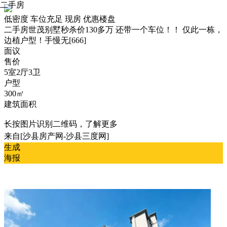
二手房
低密度
车位充足
现房
优惠楼盘
二手房
世茂别墅秒杀价130多万 还带一个车位！！ 仅此一栋，
边植户型！手慢无[666]
面议
售价
5室2厅3卫
户型
300㎡
建筑面积
长按图片识别二维码，了解更多
来自[沙县房产网-沙县三度网]
生成
海报