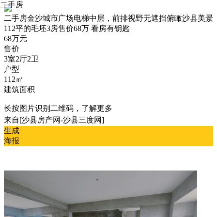
二手房
二手房
金沙城市广场电梯中层，前排视野无遮挡俯瞰沙县美景
112平的毛坯3房售价68万 看房有钥匙
68万元
售价
3室2厅2卫
户型
112㎡
建筑面积
长按图片识别二维码，了解更多
来自[沙县房产网-沙县三度网]
生成
海报