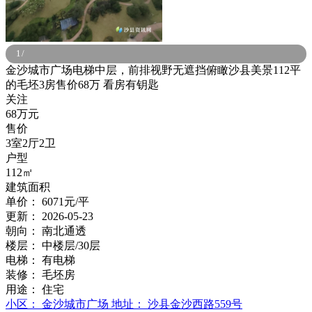
1
/
金沙城市广场电梯中层，前排视野无遮挡俯瞰沙县美景112平
的毛坯3房售价68万 看房有钥匙
关注
68万元
售价
3室2厅2卫
户型
112㎡
建筑面积
单价：
6071元/平
更新：
2026-05-23
朝向：
南北通透
楼层：
中楼层/30层
电梯：
有电梯
装修：
毛坯房
用途：
住宅
小区：
金沙城市广场
地址：
沙县金沙西路559号