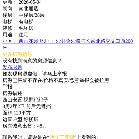
更新：
2026-05-04
朝向：
南北通透
楼层：
中楼层/28层
电梯：
有电梯
装修：
毛坯房
用途：
住宅
小区：
西山花园
地址：
沙县金沙路与长富北路交叉口西200
米
更多房源信息
没有找到满意的房源信息？
发布求购
如发现房源虚假，请马上举报
房源已售或不存在/价格不真实/恶意举报会被拉黑
举报
房源描述
西山安置 视野绝绝子
3房2厅2卫 前后无遮挡
面积:120平方
边直户型 好楼层
房东诚意出售：48万
联系我时，请说是在“
沙县三度网
”上看到的。