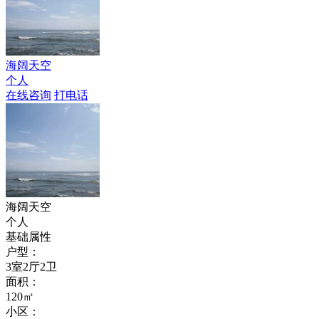
海阔天空
个人
在线咨询
打电话
海阔天空
个人
基础属性
户型：
3室2厅2卫
面积：
120㎡
小区：