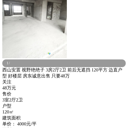
1
/
西山安置 视野绝绝子 3房2厅2卫 前后无遮挡 120平方 边直户
型 好楼层 房东诚意出售 只要48万
关注
48万元
售价
3室2厅2卫
户型
120㎡
建筑面积
单价：
4000元/平