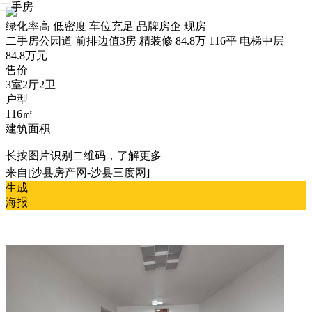
二手房
绿化率高
低密度
车位充足
品牌房企
现房
二手房
公园道 前排边值3房 精装修 84.8万 116平 电梯中层
84.8万元
售价
3室2厅2卫
户型
116㎡
建筑面积
长按图片识别二维码，了解更多
来自[沙县房产网-沙县三度网]
生成
海报