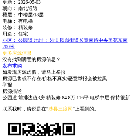
更新：
2026-05-03
朝向：
南北通透
楼层：
中楼层/18层
电梯：
有电梯
装修：
精装修
用途：
住宅
小区：
公园道
地址：
沙县凤岗街道长泰南路中央美苑东南
200米
更多房源信息
没有找到满意的房源信息？
发布求购
如发现房源虚假，请马上举报
房源已售或不存在/价格不真实/恶意举报会被拉黑
举报
房源描述
公园道 前排边值3房 精装修 84.8万 116平 电梯中层 保持很新
联系我时，请说是在“
沙县三度网
”上看到的。