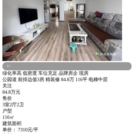
1
/
绿化率高
低密度
车位充足
品牌房企
现房
公园道 前排边值3房 精装修 84.8万 116平 电梯中层
关注
84.8万元
售价
3室2厅2卫
户型
116㎡
建筑面积
单价：
7310元/平